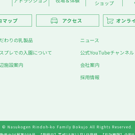
アトラクション
牧場＆体験
ショップ
内マップ
アクセス
オンラ
だわりの乳製品
ニュース
スプレでの入園について
公式YouTubeチャンネル
辺施設案内
会社案内
採用情報
© Nasukogen Rindoh-ko Family Bokujo All Rights Reserved.
動愛セ06展第009号
【登録日】
平成18年11月1日登録
【有効期限】
令和8