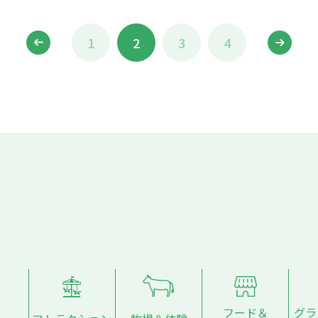
1
2
3
4
フード＆
グラ