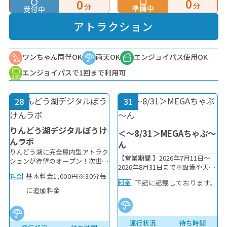
0
0
れるように見守ってください♪
分
分
準備中
受付中
※ふれあい広場がクローズの時は
どうぶつさんも休日のため、
アトラクション
GOGOラッシュはお休みです ※
開始時間は目安となります。時期
により変動する場合もございま
ワンちゃん同伴OK
雨天OK
エンジョイパス使用OK
す。
エンジョイパスで1回まで利用可
28
31
りんどう湖デジタルぼうけ
＜～8/31＞MEGAちゃぷ～
んラボ
ん
りんどう湖に完全屋内型アトラク
【営業期間 】2026年7月11日～
ションが待望のオープン！次世代
2026年8月31日まで※設備や天候
型テーマパーク ”リトルプラネッ
の状況で変動する場合がありま
基本料金1,000円※30分毎
料金
ト” とりんどう湖がタッグを組み
下記に記載しております。
料金
す。【利用料金】ご入園のみの
誕生した新施設！砂遊びやボール
に追加料金
方：８００円エンジョイパスをお
プールといった昔からある遊びに
持ちの方：４００円年間パスポー
最新のデジタル技術が融合し
トをお持ちの方：無料※付き添い
た、”未来のアソビ”を身体いっぱ
の大人の方も有料となります。※
運行状況
待ち時間
い楽しめる次世代型アトラクショ