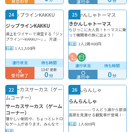
牧場体験
分
見合わせ
運行中
は回数制限あり2回目以降1回100
円
24
25
雨天OK
きかんしゃトーマス
ジップラインKAKKU
ちびっこに大人気！トーマスに乗
エンジョイパス使用OK
湖上をワイヤーで滑空する「ジッ
って機関車の旅に出よう！
プライン～KAKKU～」。 片道
1人2周400円
料金
220mを往復する湖上滑空です。
エンジョイパスで1回まで利用可
1人1,500円
料金
爽快な景色をぜひご体験くださ
い！ ※1時間ごとの各回定員制と
なります。当日の受付状況はリア
年齢制限
運行状況
待ち時間
運行状況
待ち時間
ルタイム運行状況にてご確認くだ
13:47 更新
さい。※当日現地でのご予約のみ
0
0
受付終了
分
分
（電話での受付は不可）となりま
運行中
0～2歳 ※保護者同伴必須
幼児
小学生
す。■受付について・当日現地で
のご予約のみ（電話での受付は不
大人
22
26
可）となります。・ジップライン
KAKKU窓口での申込予約が完了
らんらんしゃ
してからチケットをご購入下さ
アトラクション
サーカスサーカス（ゲーム
い。・予約受付場所：ジップライ
------------------- りんどう湖から那須
コーナー）
ンKAKKU・定員：各回10名（定
高原を見渡せる観覧車が登場！
員に達し次第受付終了）※強風・
懐かしい射的や、ちょっとレトロ
那須高原の緑あふれる爽やかな景
ワンちゃん同伴OK
1人600円
雨・雷などの悪天候時は運休いた
なゲームがあります。みんなで一
料金
観をお楽しみください。 同伴の
します。※開催時間は状況により
緒に盛り上がろう！
方も料金がかかります。 わんっ
料金