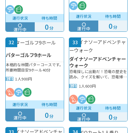
保のため保護者（高校生以上）と
せません！ 先端が吸盤になって
一緒に弓を引いてください。
いるため、小さなお子さまでも安
心して遊べます！ じょうずにま
運行状況
待ち時間
運行状況
待ち時間
とあてできるかな？
0
0
分
分
運行中
運行中
32
33
パターゴルフ9ホール
ダイナソーアドベンチャー
本格的な林間パターコースです。
ウォーク
所要時間目安9ホール40分
恐竜探しに出動だ！恐竜の歴史を
読み、クイズを解いて、恐竜博士
1人900円
料金
になろう！ ※小学生は保護者の
1人600円
料金
同意の上単独利用可
運行状況
待ち時間
運行状況
待ち時間
0
0
分
運行中
分
運行中
33
34