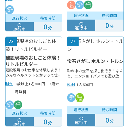
変更となる場合がございます。
雨天OK
ダフルパスのご購入で25Kgまで
【料金について※夏休み期間特別
のわんちゃんと一緒にご利用いた
料金】 2026年7月25日〜2026年8
だけます。 ※わんちゃん専用ゴ
運行状況
待ち時間
エンジョイパス使用OK
運行状況
待ち時間
月31日まで下記の料金となりま
ンドラは②⑪のみです。
0
す。通常料金：1500円エンジョイ
0
分
分
運行中
エンジョイパスで1回まで利用可
パスをお持ちの方：1500円年間
運行中
パスポートをお持ちの方：1500
円 【受付時間】・午前の回（10
23
27
時・11時） →OPEN～11時まで
年齢制限
の予約・午後の回（13時以降）
→12時から予約可能 【注意事
建設現場のおしごと体験！
項】※飲酒されている方はご利用
宝石さがし ホルン・トルン
0～2歳 ※保護者同伴必須
幼児
小学生
リトルビルダー
できません。※身障者の方はご利
大人
建設現場のお仕事を体験しよう！
用いただけません。※妊娠中の方
砂の中の宝石を探し出そう！なん
みんなヘルメットをかぶって仕事
にはご遠慮いただいております。
と、エンジョイパスでも遊び放
着を着たら準備OK！！ クレーン
※ズボン着用必須です。 （ショ
題！ たくさんの宝石をゲットし
3歳以上1名800円 3歳未
料金
1人600円
料金
やベルトコンベヤーなど、楽しい
ートパンツの無料レンタルあり。
よう♪ ※エンジョイパス2回目以
条件リセット
遊びがいっぱいです。 記念写真
スタッフへお声掛けください。）
降1回100円
満無料
も撮ろうね。
※その他スタッフの判断により、
ご利用をご遠慮いただく場合がご
ざいます。
検索
運行状況
待ち時間
運行状況
待ち時間
0
0
分
運行中
分
運行中