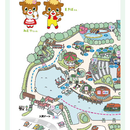
＜～8/31
プ
31
詳
建設現場
レッツ！ブロックカー
23
サーカスサ
15
22
ロードトレイン
13
ルビルダ
詳細はこちら
カード迷路ぐ
ナー）
ジャングルスウィ
21
17
カフ
詳細はこちら
フロッグホッパー
16
詳細
詳
詳細はこ
31
メリーゴーランド
詳細はこち
14
30
宝石さが
きかん
詳細はこちら
27
25
15
13
23
21
22
17
がんばれ！消防車
ジップ
16
18
24
みどりちゃんのジャ
26
水上じてんしゃ
詳細はこ
14
20
ペダルボート
ク館
19
詳細はこちら
27
25
カンティーヌ
詳細はこちら
詳細はこち
遊覧船
12
詳細
詳細はこちら
28
18
24
Mekke!カフェ
Mekke!Marche
20
19
詳細はこちら
詳細はこちら
12