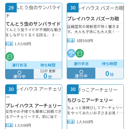
29
30
プレイハウス バズーカ砲
てんとう虫のサンバライド
圧縮空気の発射音が快く響きま
てんとう虫ライドが不規則な動き
す。大人も子供にも大人気！ ※
をしながらぐるぐる回る、 ３歳
利用制限のうちいずれかを満たす
のお子様から大人まで楽しめるメ
1回500円
料金
方はご利用時十分ご注意くださ
1人500円
料金
ルヘンライドアトラクションです
い。
♪
運行状況
待ち時間
運行状況
待ち時間
12:07 更新
0
0
分
運行中
運行中
分
30
30
ちびっこアーチェリー
プレイハウス アーチェリー
ちょっと背伸びしてアーチェリー
女性やお子様でも簡単に挑戦でき
をやってみたいお子さま必見！念
るアーチェリーです。的に当てる
願のちびっこアーチェリーが誕
1人500円
のはなかなかむずかしい！ ※小
料金
生！ おとなやおにいちゃんおね
1人500円
料金
学3年生以下のお子様は、安全確
えちゃんだけずるい！なんて言わ