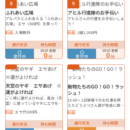
8
9
ふれあい広場
アヒル行進隊のお手伝い
アルパカとふれあえる「ふれあい
アヒルさんの行進をお手伝いしよ
広場」 エサ（300円）を買ってエ
う！
サあげ体験もできます。 ※安全
入場無料
1組1,000円
料金
料金
の為、未就学児は保護者同伴の
上、セーフティゾーン（柵内）で
の観覧・エサあげとなります。
運行状況
待ち時間
運行状況
待ち時間
※雨天中止
09:05 更新
09:05 更新
0
0
受付中
受付中
分
分
天空のヤギ エサあげ ※
動物たちのGO！GO！ラッ
運がよければ
シュ！
ごく稀に運がよければ、高台（天
15:30～ 1日現場でのお仕事を終
空）に登っているヤギにエサをあ
えたどうぶつさん達が牧舎に戻る
げることができます。 エサは牧
際の退勤ラッシュとなります！走
エサ代300円
料金
料金
舎前の販売所で300円で販売をし
って帰る子から、ゆったり帰って
ています。 ※ヤギさんの気分次
いく子等どうぶつさんによって
運行状況
待ち時間
第でいつでもエサをあげれるわけ
運行状況
待ち時間
様々、、、 まっすぐおうちに帰
ではないのでご了承下さい。