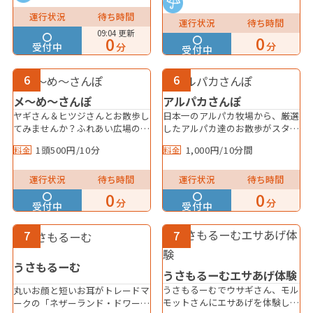
場合がありますのでご了承下さ
い。
運行状況
待ち時間
運行状況
待ち時間
09:04 更新
0
0
分
受付中
分
受付中
6
6
メ～め～さんぽ
アルパカさんぽ
ヤギさん＆ヒツジさんとお散歩し
日本一のアルパカ牧場から、厳選
てみませんか？ふれあい広場の周
したアルパカ達のお散歩がスター
りを一緒に歩いたり、ふれあった
ト！ 料金 1,000円/10分間 ※ア
1頭500円/10分
1,000円/10分間
料金
料金
りしてね！ ※受付時間は動物の
ルパカの体調により受付時間が前
体調により変動する場合がありま
後する場合があります。【当日予
す。 【当日予約制】 牧舎前券
約制】 ふれあい広場のスタッフ
運行状況
待ち時間
運行状況
待ち時間
売所のスタッフにお声がけくださ
にお声掛けください。 ※雨天時
0
0
分
分
い。 ▼リード2本装着で力に自信
は牧舎前にて受付になります。
受付中
受付中
が無い方でも安心！
7
7
うさもるーむ
うさもるーむエサあげ体験
うさもるーむでウサギさん、モル
丸いお顔と短いお耳がトレードマ
モットさんにエサあげを体験して
ークの「ネザーランド・ドワーフ