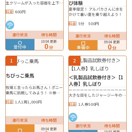
び体験
生クリームが入った容器を上下に
振ってできあがり！ パンにバタ
夏季限定！ アルパカさんに水を
600円
料金
ーを塗っておいしく食べよう！
かけて暑い夏を乗り越えよう！
生クリームからバターを作りま
5分 500円
料金
す。 生クリームがバターに変わ
る過程を学びながらおいしく食べ
られます。
運行状況
待ち時間
運行状況
待ち時間
10:04 更新
09:04 更新
0
0
受付中
分
準備中
分
1
2
ちびっこ乗馬
＜乳製品試飲券付き＞【1
人券】乳しぼり
牧場と言ったらお馬さん！ポニー
ーーーーーーーーーーーーーーー
乗馬に挑戦してみよう！ ※券売
大きな目をしたジャージー牛の可
機で1,000円分のチケットをお買
愛いウシさんが待ってるよ！スタ
1人1周1,000円
料金
い求め下さい。 ※お馬さんの体
1人券500円
料金
ッフが手順をお教えしますので、
調や天候等により営業時間が変動
初めての方でも安心♪ 上手にし
する場合がございます。※混雑時
ぼってね！ ＜乳製品試飲券付き
は営業終了時間前でも受付を終了
運行状況
待ち時間
＞1人券（小学生以上）500円 ※
する場合がございます。
運行状況
待ち時間
親子券（大人・未就学のセット
09:04 更新
10:55 更新