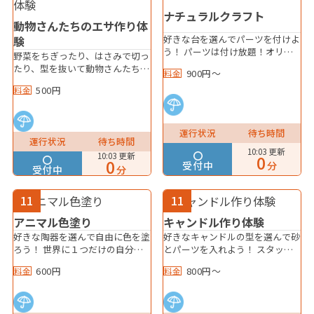
ナチュラルクラフト
動物さんたちのエサ作り体
好きな台を選んでパーツを付けよ
験
う！ パーツは付け放題！オリジ
野菜をちぎったり、はさみで切っ
ナルの看板やキーホルダーを作ろ
たり、型を抜いて動物さんたちの
900円～
料金
う！
エサを作ってみよう！
500円
料金
運行状況
待ち時間
運行状況
待ち時間
10:03 更新
10:03 更新
0
0
受付中
分
受付中
分
11
11
アニマル色塗り
キャンドル作り体験
好きな陶器を選んで自由に色を塗
好きなキャンドルの型を選んで砂
ろう！ 世界に１つだけの自分の
とパーツを入れよう！ スタッフ
動物さんを作っちゃおう！
がロウを注いだら完成！ ※ロウ
600円
800円～
料金
料金
が固まるのに30分かかります。