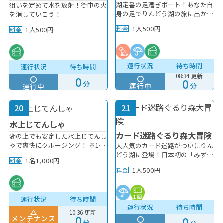
救護室
湖定番の足漕ぎボート！あなた自
狙いを定めて水を放射！街中の火
身の足でりんどう湖の旅に出かけ
を消していこう！
トイレ
よう。 スワンボートやクジラさ
1人500円
料金
1人500円
料金
ん、カブトムシ君などお子様に人
気のボート有ります。 2人乗り・
授乳室
3人乗り・4人乗り・6人乗りがあ
ります。※1回20分※ボートの種
ベビーカー・車椅子レンタル
運行状況
待ち時間
運行状況
待ち時間
類によって定員数が異なります。
08:34 更新
0
0
分
喫煙所
運行中
分
運行中
コインロッカー
20
21
水上じてんしゃ
券売機
カード迷路ぐるり森大冒険
湖の上でも安定した水上じてんし
ゃで爽快にクルージング！ ※1回
大人気のカード迷路がついにりん
ドッグラン
20分 ※小学生は保護者（高校生
どう湖に登場！日本初の「みず」
1名1,000円
料金
以上）と2人乗りの利用のみ
をテーマにした内装！ りんどう
フォトスポット
1人500円
料金
湖オリジナルカード「クロックダ
ック」「リンドウヴァルキリー」
フード
「まきばくん＆みどりちゃん」の
運行状況
待ち時間
3種登場！今後も続々登場予定で
運行状況
待ち時間
す♪ ※未就学児のお子様は要保
ショップ
10:36 更新
0
護者同伴 ※エンジョイパス利用
0
メンテナンス
分