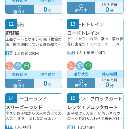
運行状況
待ち時間
高校生以上の方の体験はお子様の
ンです！また、りんどう湖デジタ
13:15 更新
0
0
付き添いの場合のみです。（高校
ルぼうけんラボには ”ここにしか
分
運行中
分
運行中
生以上の方のみの体験はできませ
ないオリジナルコンテンツ”
ん。）※エンジョイパス対象外
も……⁉りんどう湖×デジタル。
（エンジョイパスをお持ちの方は
12
13
遊びは、次世代へ!【利用料金】
半額）※年間パスポートをお持ち
入園のみの方 初回10分お試し
ロードトレイン
遊覧船
の方は無料※0～2歳のお子様（無
有り 60分850円 (10分以内の退
料）も保護者の要付き添い（有
ゲートから、汽車に乗って夢の世
正面ゲートとホルンの森（牧場方
場で無料)エンジョイパス 初回
料）にてご入場いただけます。※
界に出発だ！※ベビーカー、ペッ
面）間で運航している遊覧船で
30分無料 以降30分毎に
安全のため小学生以下のお子様が
トカートもご利用いただけます。
す。湖上からの那須連峰の眺望と
延長料250円 2
1人１乗車400円
料金
1人片道600円
料金
入場される際は、保護者の方の入
園内の風景をお楽しみください。
回目の入場から60分500円 以降
場が必要です。（小人3名に対
ゲート桟橋→ホルンの森桟橋 各
30分毎に延長料250円年間パスポ
し、付き添い大人1名以上の入場
時間15分 45分発 ホルンの森桟
ート 60分無料(回数制限無し)
をお願いいたします 例：小人4
橋→ゲート桟橋 各時間 0分 30
以降30分毎に延長料250円 ※3歳
運行状況
待ち時間
運行状況
待ち時間
名の場合は大人2名以上の入場が
分発 ※時刻は目安としてご利用
からアトラクション利用料金（追
13:34 更新
必要です）※水着もしくは濡れて
ください。状況により定刻前に出
0
加料金）が発生いたします。注意
0
分
も支障をきたさない服をご着用く
運行中
分
運行中
航する場合がございます。 ～ワ
事項：※入園のみでご入園された
ださい。（更衣室あり）※おむつ
ンちゃん同伴について～ 片道600
お客様/エンジョイパスをご購入
が外れていないお子様は、 水遊
円 ワンちゃん専用の乗り放題パ
されたお客様は、本アトラクショ
14
15
び用おむつの着用をお願いいたし
ス「わんだふるパス（1,000円）
ンの利用時に「アトラクション利
ます。（現地で料金200円で販売
メリーゴーランド
がおすすめ！
レッツ！ブロックカート
用料金（追加料金）が発生いたし
あり）※水温や気温によって見合
ます。※アトラクションのご利用
小さいお子様から大人の方まで大
お子様に大人気！ いろいろなブ
わせとなる場合があります。※保
時間（60分）を延長をされる場合
人気！ 湖を一望しながら楽しい
ロックを組み合わせて自分だけの
護者の方は、お子様から目を離さ
は、30分ごとに追加料金が発生い
音楽とともに始まる動物パレー
くるまを作ろう！ 車に乗って運
ないようにご注意ください。お客
1人500円
料金
１名500円
料金
たします。※3歳からアトラクシ
ド！ 木馬さん、ウサギさん、ダ
転もできるよ。 ハンドルをしっ