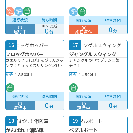
様起因での事故やトラブルについ
ョンの利用料金（追加料金）が発
チョウさん、ネコさんたちがみん
かり持って、上手に運転できるか
ては、当園は責任を負いかねま
生いたします。※アトラクション
なをまってるよ！ ≪注意事項≫
な？
す。
利用料金のお支払は、アトラクシ
◎小学生未満のお子様は、必ず保
運行状況
待ち時間
運行状況
待ち時間
ョン受付にて承ります。※アトラ
護者の方の同伴をお願い致しま
クション利用料金のお支払方法
08:58 更新
す。 ◎ペットご利用時は、馬車
0
0
分
は、現金のみとなります。※小学
運行中
（椅子）のみとなります。
分
終日運休
校3年生未満のお子様がアトラク
ションをご利用される場合、大人
16
17
の方（中学生以上）の付き添いが
必要となります。※酒気帯びの方
フロッグホッパー
ジャングルスウィング
のご利用はご遠慮させていただき
カエルのようにぴょんぴょんジャ
ジャングルの中でブランコ気
ます。※館内は足元が暗くなって
ンプ！ちょっとスリリングだけど
分？！
おりますので、走らないようにご
絞り込み検索
楽しくて笑っちゃうかも！
注意ください。※お手洗いは、館
1人500円
1人500円
×
料金
料金
内の2階にございます。ご自由に
ご利用ください。※途中退場は不
可となります。一度退場された場
合は、再度料金がかかります。※
運行状況
待ち時間
運行状況
待ち時間
各コンテンツの利用人数には限り
サービス施設・その他
すべて選択
0
0
がございます。より多くの方にお
分
分
運行中
運行中
楽しみいただけるよう、順番を守
りご利用ください。※アトラクシ
18
19
AED設置場所
ョンをご利用の際は、スタッフの
指示に従い、安全にお楽しみくだ
ペダルボート
がんばれ！消防車
さい。