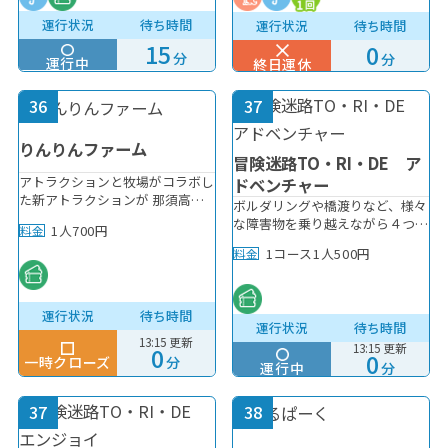
運行状況
待ち時間
運行状況
待ち時間
15
0
分
分
運行中
終日運休
36
37
りんりんファーム
冒険迷路TO・RI・DE ア
アトラクションと牧場がコラボし
ドベンチャー
た新アトラクションが 那須高原
ボルダリングや橋渡りなど、様々
りんどう湖ファミリー牧場に日本
な障害物を乗り越えながら４つの
1人700円
料金
初登場！！ 本物の動物とコラボ
スタンプを集めてジャージー牛の
したライド型アトラクションは世
1コース1人500円
料金
男の子『まきばくん』（りんどう
界初！？
湖公式キャラクター）のお顔を完
成させて下さい・・・！まきばく
んが喜ぶぜ☆彡アスレチックへの
運行状況
待ち時間
運行状況
待ち時間
挑戦をお待ちしております！ ※
13:15 更新
13:15 更新
雨天時は運休※妊娠中の方にはご
0
0
一時クローズ
分
運行中
遠慮頂いております。
分
37
38