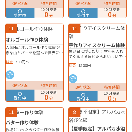
運行状況
待ち時間
運行状況
待ち時間
10:04 更新
10:03 更新
0
0
受付中
受付中
分
分
11
11
オルゴール作り体験
手作りアイスクリーム体験
人気No.1オルゴール作り体験 好
暑い日にぴったり！ 材料を入れ
きな曲とパーツを選んで世界に1
てぐるぐる混ぜたらおいしいアイ
つだけのオルゴールを作ろう！
700円～
スクリームのできあがり！ １セ
料金
1500円
料金
ットで３人から４人で仲良く食べ
れるよ！
運行状況
待ち時間
運行状況
待ち時間
10:04 更新
10:04 更新
0
0
受付中
分
受付中
分
11
8
バター作り体験
【夏季限定】アルパカ水浴
牧場といったらバター作り体験