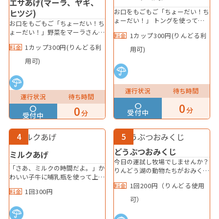
ジー牛乳・飲むヨーグルトプレー
エサあげ(マーラ、ヤギ、
ン・飲むヨーグルトいちごの何れ
お口をもごもご「ちょーだい！ち
ヒツジ)
か1つをお選びいただけます。■
ょーだい！」 トングを使ってニ
お口をもごもご「ちょーだい！ち
引換対象店舗カンティーヌ、ミル
ンジンのはじを持って上手にお馬
ょーだい！」野菜をマーラさん・
1カップ300円(りんどる利
料金
ク館、ホルンの森、メッケカフェ
さんにあげてみよう！こわがらず
ヤギさん・ヒツジさんにあげてみ
※閉園1時間前までに引換くださ
にあげられるかな？ ※こちらの
1カップ300円(りんどる利
料金
用可)
よう！ エサあげ体験には専用の
い。
エサあげ体験にエンジョイパスは
道具を使ってあげてね！！ ※エ
用可)
ご利用いただけません。
ンジョイパスはご利用いただけま
せん。
運行状況
待ち時間
運行状況
待ち時間
0
0
分
受付中
分
受付中
4
5
どうぶつおみくじ
ミルクあげ
今日の運試し牧場でしませんか？
「さあ、ミルクの時間だよ。」か
りんどう湖の動物たちがおみくじ
わいい子牛に哺乳瓶を使って上手
になって登場！！ 大吉が出ると
にミルクをあげてみよう！スタッ
1回200円（りんどる使用
料金
なにかいいこともあるかも...！ ぜ
1回300円
料金
フの説明に従って上手に飲ませて
ひご利用ください～！
可）
ね！ ※牛さんの体調やお腹の調
子により、中断や早くに終了する