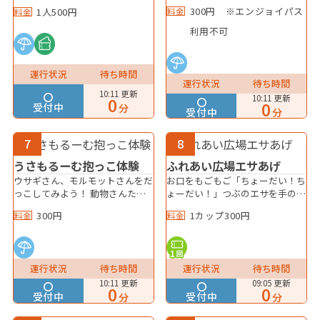
みよう！ふわふわで小さなどうぶ
種」や、長い毛がトレードマーク
300円 ※エンジョイパス
料金
1人500円
料金
つさんたちはくいしんぼう！ ※
の「ジャージーウーリー種」など
うさもるーむでのエサあげ体験に
のうさぎたちを 新たな仲間とし
利用不可
はエンジョイパスはご利用いただ
て迎え入れ、ウサギとモルモット
けません。
たちとともにお客様へ「極上の癒
し」をお届けします。 エサあげ
運行状況
待ち時間
体験・だっこ体験は別途/300円
運行状況
待ち時間
※どうぶつさんの様子次第で時間
10:11 更新
10:11 更新
0
0
変更の可能性がございます。 ※
受付中
分
受付中
分
繁忙期は時間制限を設ける場合が
あります。
7
8
ふれあい広場エサあげ
うさもるーむ抱っこ体験
お口をもごもご「ちょーだい！ち
ウサギさん、モルモットさんをだ
ょーだい！」つぶのエサを手のひ
っこしてみよう！ 動物さんたち
らに乗せてあげてみよう！ヤギさ
と仲良くなれるかな？
1カップ300円
300円
料金
料金
ん・ヒツジさんもＯＫ！ 手のひ
らが怖かったら、お玉やフライパ
ンを使ってあげてみてね♪
運行状況
待ち時間
運行状況
待ち時間
10:11 更新
09:05 更新
0
0
受付中
受付中
分
分