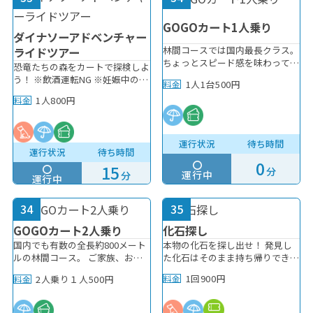
GOGOカート1人乗り
ダイナソーアドベンチャー
林間コースでは国内最長クラス。
ライドツアー
ちょっとスピード感を味わっては
恐竜たちの森をカートで探検しよ
いかがですか？
う！ ※飲酒運転NG ※妊娠中の方
1人1台500円
料金
には乗車をご遠慮いただいており
1人800円
料金
ます。 ※運転手の方には同意書
のご記入をいただいております。
※画像はイメージです。
運行状況
待ち時間
運行状況
待ち時間
0
15
分
運行中
分
運行中
34
35
化石探し
GOGOカート2人乗り
本物の化石を探し出せ！ 発見し
国内でも有数の全長約800メート
た化石はそのまま持ち帰りできま
ルの林間コース。 ご家族、お友
す！ ※エンジョイパス2回目以降
達同士、カップル、誰とでも楽し
1回900円
2人乗り１人500円
料金
料金
1回100円
めるゴーカートで のんびりとド
ライブ気分を味わってみては？