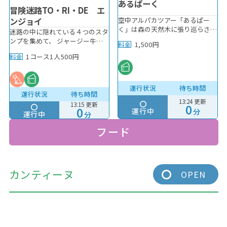
あるぱーく
冒険迷路TO・RI・DE エ
空中アルパカツアー「あるぱー
ンジョイ
く」は森の天然木に張り巡らされ
迷路の中に隠れている４つのスタ
たネットで ハンモックのように
ンプを集めて、 ジャージー牛の
1,500円
料金
ユラユラ・ふわふわ楽しく遊べる
女の子『みどりちゃん』（りんど
アトラクション。小さなお子様か
1コース1人500円
料金
う湖公式キャラクター）の お顔
ら大人まで遊び方は自由！寝転ん
を完成させて下さい・・・！ み
だり、ジャンプしたり、自由な発
どりちゃんが喜びます☆ 小さな
想で遊ぶことができます！ ※30
お子様から大人の方まで、冒険迷
運行状況
待ち時間
分毎の予約制となります。（1回
運行状況
待ち時間
路でエンジョイしてみませんか？
13:24 更新
あたりの人数制限あり） ※最大
13:15 更新
※妊娠中の方にはご遠慮頂いてお
0
0
運行中
分
利用時間25分（入退場時間含む）
運行中
ります。
分
ネットの下にはアルパカさんたち
フード
が放牧されており アクリルに囲
まれたエリアから安全にエサあげ
もできます！ ※アルパカのエサ
は300円（券売機で300円チケッ
トを購入いただき入場口でご提出
カンティーヌ
OPEN
下さい） ※定員制の施設につ
き、現地にて先着順で受けつけて
おります。※事前予約は受け付け
ておりませんのでご了承下さい。
※雨の日はアルパカさんは小屋に
て雨宿りしています。