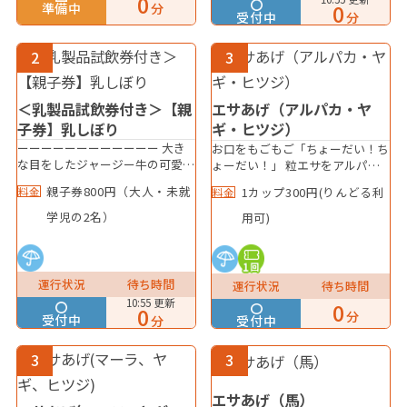
0
券）もございます！ 開催時間
0
準備中
分
受付中
①11：00～11：30 ②13：00～
分
13：30 （③14:00～14:30 土日
祝のみ）時間内にチケットをご購
2
3
入のうえ、乳しぼり会場までお越
しください。※混雑時は人数を制
限させていただく可能性がござい
＜乳製品試飲券付き＞【親
エサあげ（アルパカ・ヤ
ます。 ■乳製品試飲券 ・ジャー
子券】乳しぼり
ギ・ヒツジ）
ジー牛乳 ・飲むヨーグルトプレ
ーーーーーーーーーーーー 大き
ーン ・飲むヨーグルトいちご の
お口をもごもご「ちょーだい！ち
な目をしたジャージー牛の可愛い
何れか1つをお選びいただけま
ょーだい！」 粒エサをアルパカ
ウシさんが待ってるよ！スタッフ
す。 ■引換対象店舗カンティー
さん・ヤギさん・ヒツジさんにあ
親子券800円（大人・未就
料金
1カップ300円(りんどる利
料金
が手順をお教えしますので、初め
ヌ、ミルク館、ホルンの森、メッ
げてみよう！ エサをあげる時は
ての方でも安心♪ 上手にしぼっ
ケカフェ ※閉園1時間前までに引
専用の道具を使ってあげてね！
学児の2名）
用可)
てね！＜乳製品試飲券付き＞親子
換ください。
券（大人・未就学児のセット券）
800円※1人券（小学生以上対
象）もございます！開催時間
運行状況
待ち時間
運行状況
待ち時間
①11：00～11：30 ②13：00～
10:55 更新
0
0
13：30 （③14:00－14:30 土日
分
受付中
分
受付中
祝のみ） 時間内にチケットをご
購入のうえ、乳しぼり会場までお
3
3
越しください。※混雑時は人数を
制限させていただく可能性がござ
います。■乳製品試飲券・ジャー
エサあげ（馬）