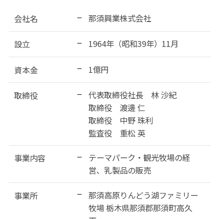
那須興業株式会社
会社名
1964年（昭和39年）11月
設立
1億円
資本金
代表取締役社長 林 沙紀
取締役
取締役 渡邊 仁
取締役 中野 珠利
監査役 重松 英
テーマパーク・観光牧場の経
事業内容
営、乳製品の販売
那須高原りんどう湖ファミリー
事業所
牧場 栃木県那須郡那須町高久