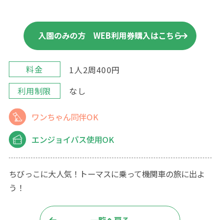
入園のみの方 WEB利用券購入はこちら
料金
1人2周400円
利用制限
なし
利用条件および運行状況を
ご確認のうえ購入してください。
ワンちゃん同伴OK
購入後のキャンセルはできません。
エンジョイパス使用OK
承諾する
ちびっこに大人気！トーマスに乗って機関車の旅に出よ
う！
購入ページへ
一覧へ戻る