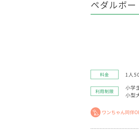
ペダルボー
1人5
料金
小学
利用制限
小型
ワンちゃん同伴O