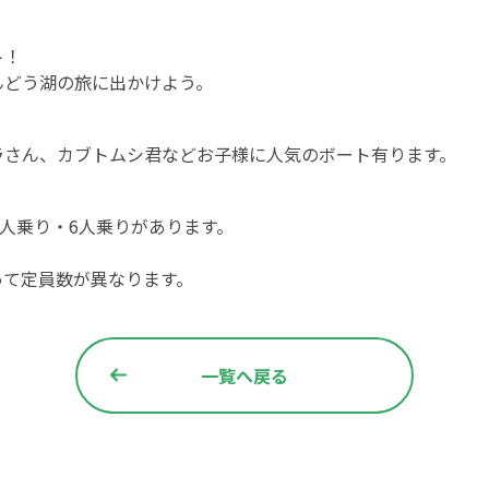
ト！
んどう湖の旅に出かけよう。
利用条件および運行状況を
ご確認のうえ購入してください。
ラさん、カブトムシ君などお子様に人気のボート有ります。
購入後のキャンセルはできません。
承諾する
4人乗り・6人乗りがあります。
って定員数が異なります。
購入ページへ
一覧へ戻る