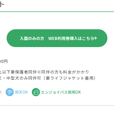
ト
入園のみの方 WEB利用券購入はこちら
00円
生以下要保護者同伴※同伴の方も料金がかかり
犬・中型犬のみ同伴可（要ライフジャケット着用）
K
雨天OK
エンジョイパス使用OK