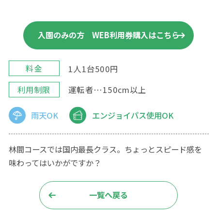
入園のみの方 WEB利用券購入はこちら
料金
1人1台500円
利用制限
運転者…150cm以上
利用条件および運行状況を
ご確認のうえ購入してください。
購入後のキャンセルはできません。
雨天OK
エンジョイパス使用OK
承諾する
林間コースでは国内最長クラス。ちょっとスピード感を
味わってはいかがですか？
購入ページへ
一覧へ戻る