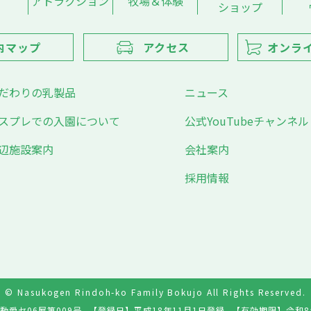
アトラクション
牧場＆体験
ショップ
内マップ
アクセス
オンラ
だわりの乳製品
ニュース
スプレでの入園について
公式YouTubeチャンネル
辺施設案内
会社案内
採用情報
© Nasukogen Rindoh-ko Family Bokujo All Rights Reserved.
動愛セ06展第009号
【登録日】
平成18年11月1日登録
【有効期限】
令和8