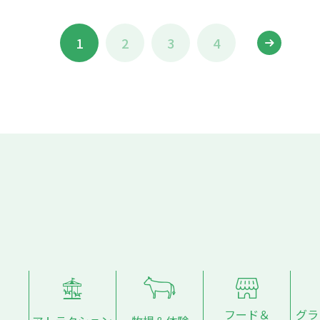
1
2
3
4
フード＆
グラ