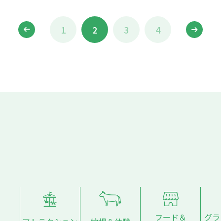
1
2
3
4
フード＆
グラ