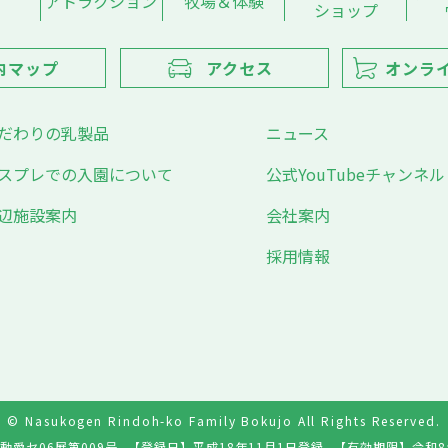
アトラクション
牧場＆体験
ショップ
内マップ
アクセス
オンラ
だわりの乳製品
ニュース
スプレでの入園について
公式YouTubeチャンネル
辺施設案内
会社案内
採用情報
© Nasukogen Rindoh-ko Family Bokujo All Rights Reserved.
動愛セ06展第009号
【登録日】
平成18年11月1日登録
【有効期限】
令和8