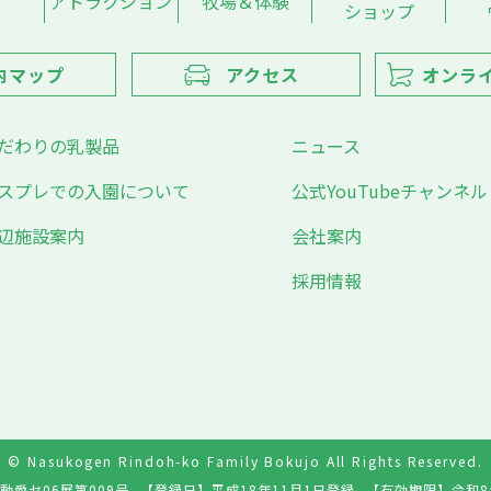
アトラクション
牧場＆体験
ショップ
内マップ
アクセス
オンラ
だわりの乳製品
ニュース
スプレでの入園について
公式YouTubeチャンネル
辺施設案内
会社案内
採用情報
© Nasukogen Rindoh-ko Family Bokujo All Rights Reserved.
動愛セ06展第009号
【登録日】
平成18年11月1日登録
【有効期限】
令和8