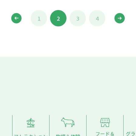
1
2
3
4
フード＆
グラ