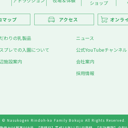
アトラクション
牧場＆体験
ショップ
内マップ
アクセス
オンラ
だわりの乳製品
ニュース
スプレでの入園について
公式YouTubeチャンネル
辺施設案内
会社案内
採用情報
© Nasukogen Rindoh-ko Family Bokujo All Rights Reserved.
動愛セ06展第009号
【登録日】
平成18年11月1日登録
【有効期限】
令和8