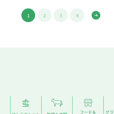
1
2
3
4
フード＆
グラ