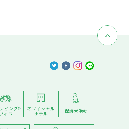
ンピング&
オフィシャル
保護犬活動
ヴィラ
ホテル