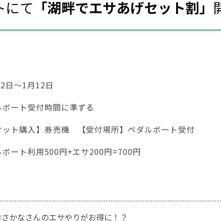
トにて
「湖畔でエサあげセット割」
12日～1月12日
ルボート受付時間に準ずる
ケット購入】券売機 【受付場所】ペダルボート受付
ボート利用500円+エサ200円=700円
おさかなさんのエサやりがお得に！？