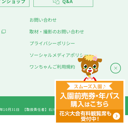
インショップ
Q&A
お問い合わせ
取材・撮影のお問い合わせ
プライバシーポリシー
ソーシャルメディアポリシー
ワンちゃんご利用規約
年10月31日
【取扱責任者】
石川千愛