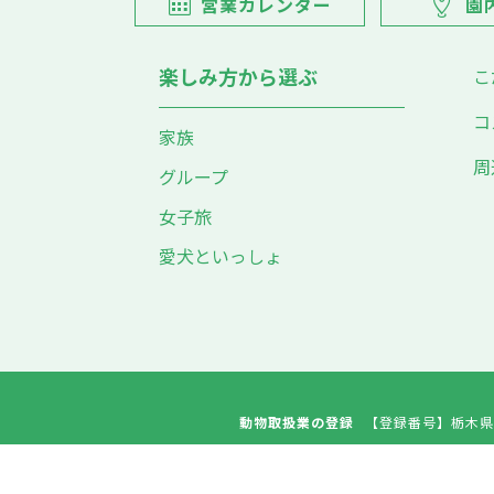
営業カレンダー
園
楽しみ方から選ぶ
こ
コ
家族
周
グループ
女子旅
愛犬といっしょ
動物取扱業の登録
【登録番号】
栃木県