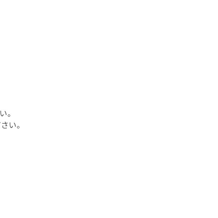
さい。
ださい。