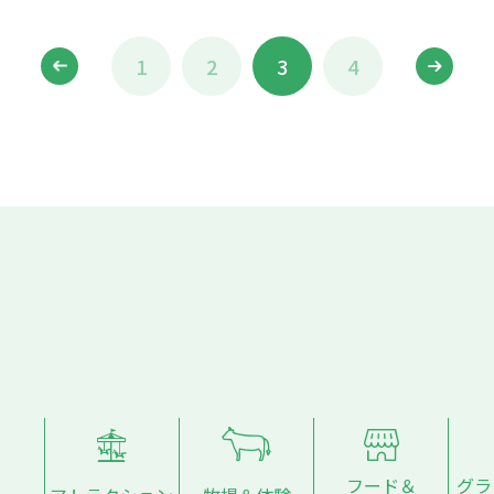
1
2
3
4
フード＆
グラ