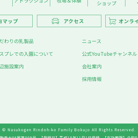
アトラクション
牧場＆体験
ショップ
内マップ
アクセス
オンラ
だわりの乳製品
ニュース
スプレでの入園について
公式YouTubeチャンネル
辺施設案内
会社案内
採用情報
© Nasukogen Rindoh-ko Family Bokujo All Rights Reserved.
動愛セ06展第009号
【登録日】
平成18年11月1日登録
【有効期限】
令和8