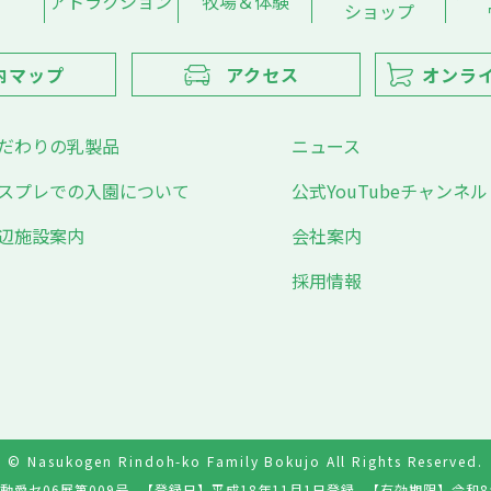
アトラクション
牧場＆体験
ショップ
内マップ
アクセス
オンラ
だわりの乳製品
ニュース
スプレでの入園について
公式YouTubeチャンネル
辺施設案内
会社案内
採用情報
© Nasukogen Rindoh-ko Family Bokujo All Rights Reserved.
動愛セ06展第009号
【登録日】
平成18年11月1日登録
【有効期限】
令和8