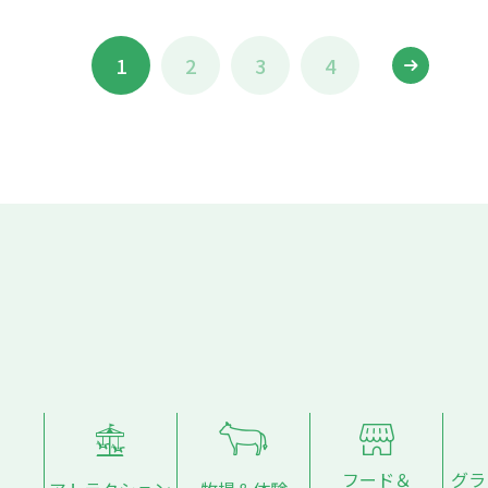
1
2
3
4
フード＆
グラ