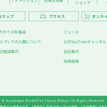
アトラクション
牧場＆体験
ショップ
内マップ
アクセス
オンラ
だわりの乳製品
ニュース
スプレでの入園について
公式YouTubeチャンネル
辺施設案内
会社案内
採用情報
© Nasukogen Rindoh-ko Family Bokujo All Rights Reserved.
動愛セ06展第009号
【登録日】
平成18年11月1日登録
【有効期限】
令和8