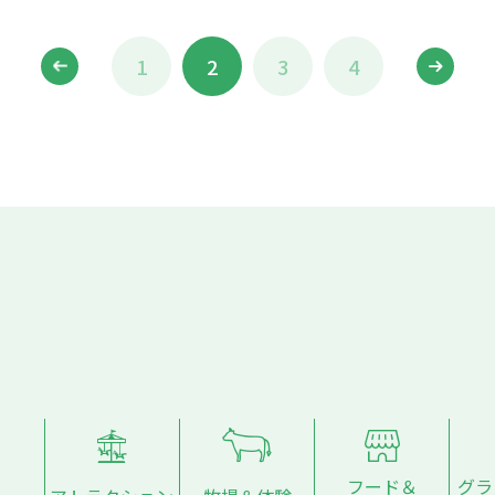
1
2
3
4
フード＆
グラ