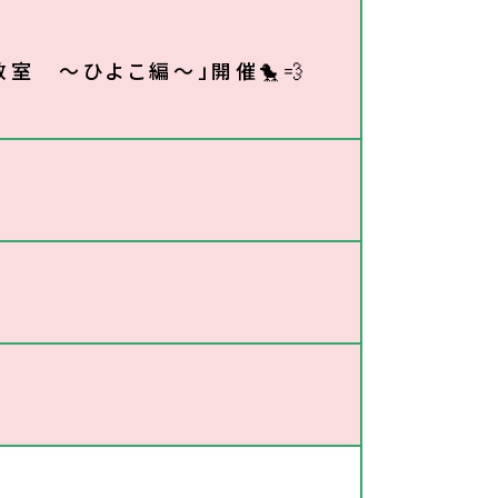
室 ～ひよこ編～」開催🐤💨